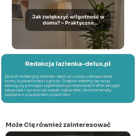
Jak zwiększyć wilgotność w
domu? – Praktyczne
rozwiązania
Redakcja lazienka-delux.pl
Zespół redakcyjny lazienka-delux.pl z pasją odkrywa świat
domu, budownictwa i ogrodu. Chętnie dzielimy się naszą
wiedzą, by pomagać czytelnikom podejmować trafne decyzje
zakupowe i upraszczać nawet najbardziej złożone tematy
związane z urządzaniem przestrzeni.
Może Cię również zainteresować