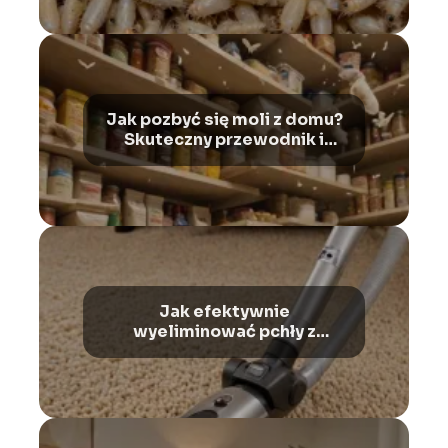
Jak pozbyć się moli z domu?
Skuteczny przewodnik i
metody – sprawdź!
Jak efektywnie
wyeliminować pchły z
mieszkania? Wypróbowane
sposoby na zwalczanie
insektów