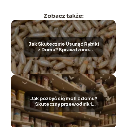
Zobacz także:
Jak Skutecznie Usunąć Rybiki
z Domu? Sprawdzone
Sposoby – Bezpieczne
Pozbycie Się Tej Plagi!
Jak pozbyć się moli z domu?
Skuteczny przewodnik i
metody – sprawdź!