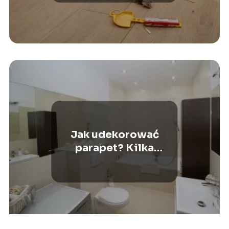
Jak udekorować
parapet? Kilka
sposobów na
dekorację tego
elementu.