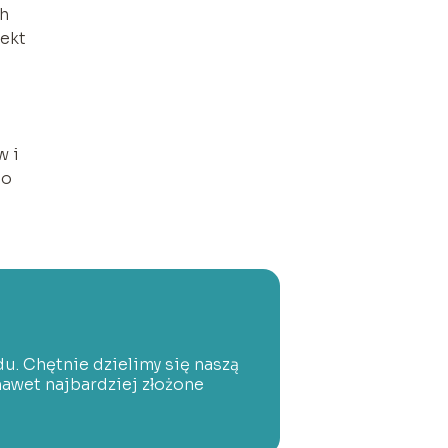
ch
fekt
w i
 o
u. Chętnie dzielimy się naszą
awet najbardziej złożone