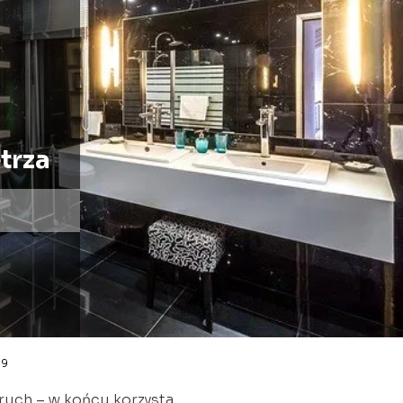
trza
09
 ruch – w końcu korzysta