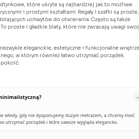
dtynkowe, które ukryte są najbardziej jak to możliwe.
cznymi i prostymi kształtami. Regały i szafki są proste,
dstających uchwytów do otwierania. Często są także
 proste i gładkie blaty, które nie zwracają uwagi swo
niezwykle eleganckie, estetyczne i funkcjonalne wnętrze
snego, w którym również łatwo utrzymać porządek.
spokoić.
minimalistyczną?
lnie wtedy, gdy nie dysponujemy dużym metrażem, a chcemy mieć
two utrzymać porządek i które zawsze wygląda elegancko.