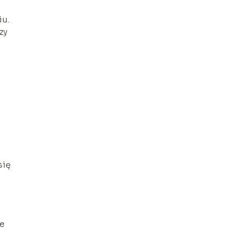
iu.
zy
się
we