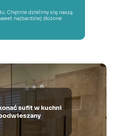
u. Chętnie dzielimy się naszą
awet najbardziej złożone
onać sufit w kuchni
podwieszany