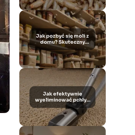
Bezpieczne Pozbycie
Się Tej Plagi!
Jak pozbyć się moli z
domu? Skuteczny
przewodnik i metody
– sprawdź!
Jak efektywnie
wyeliminować pchły z
mieszkania?
Wypróbowane
sposoby na
zwalczanie insektów