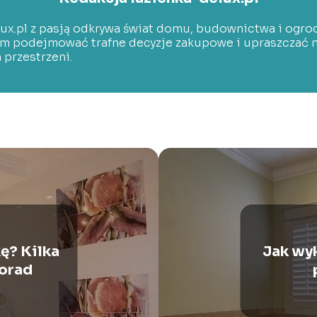
lux.pl z pasją odkrywa świat domu, budownictwa i ogrod
om podejmować trafne decyzje zakupowe i upraszczać n
 przestrzeni.
ę? Kilka
Jak wyk
orad