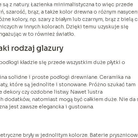
e są z natury. Łazienka minimalistyczna to więc przede
ń, szarość, brąz, a także kolor drewna o różnym nasycen
żne kolory, np. szary z białym lub czarnym, brąz z bielą c
iczych w innych kolorach. Dzięki temu uzyskuje się
ngażując w to również światło.
aki rodzaj glazury
 podłogi kładzie się przede wszystkim duże płytki o
na solidne i proste podłogi drewniane. Ceramika na
aty, które są jednolite i stonowane. Próżno szukać tam
 dekory czy ozdobne listwy. Nawet lustra
ych dodatków, natomiast mogą być całkiem duże. Nie da 
czna jest zawsze elegancka i gustowna.
etryczne bryły w jednolitym kolorze. Baterie prysznico