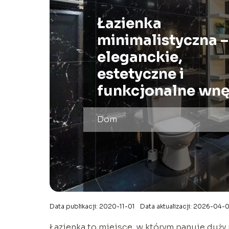
Łazienka
minimalistyczna –
eleganckie,
estetyczne i
funkcjonalne wnę
Dom
Data publikacji: 2020-11-01
Data aktualizacji: 2026-04-
Łazienka to miejsce, w którym panuje duży