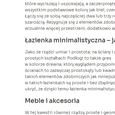
które wyciszają i uspokajają, a zaczerpnięt
wszystkim podstawowe kolory jak biel, czer
Łączy się ze sobą najczęściej dwa lub trzy ró
szarością. Rezygnuje się z elementów zdobn
wizualnie więcej przestrzeni, dodatkowo a
Łazienka minimalistyczna – j
Jako że rządzi umiar i prostota, na ściany i
prostych kształtach. Podłogi to także gres
w kolorze drewna, który wyglądem przypomi
ścianach to zazwyczaj prostokąty lub kwadr
takich elementów zdobniczych jak mniejsze
w takich łazienkach są proste i bez zbędn
ukryć, że dzięki temu łazienka minimalisty
Meble i akcesoria
W tej kwestii również rządzą proste i geom