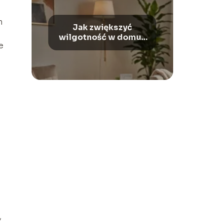
m
Jak zwiększyć
wilgotność w domu?
e
– Praktyczne
rozwiązania
,