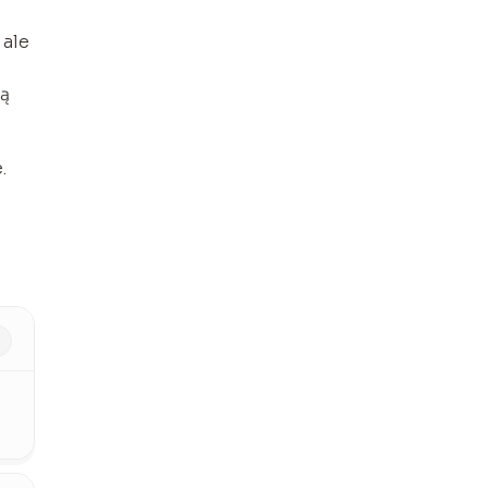
 ale
ją
.