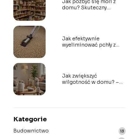
Jak pozbyć się moli z
domu? Skuteczny
przewodnik i metody –
sprawdź!
Jak efektywnie
wyeliminować pchły z
mieszkania?
Wypróbowane sposoby
na zwalczanie insektów
Jak zwiększyć
wilgotność w domu? –
Praktyczne rozwiązania
Kategorie
Budownictwo
13