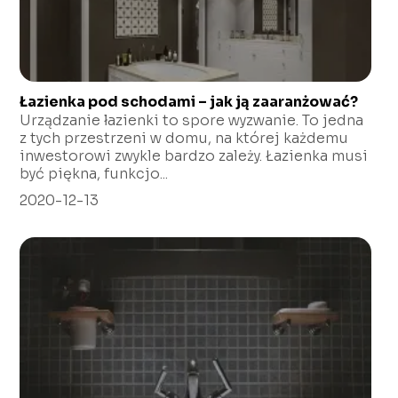
Łazienka pod schodami – jak ją zaaranżować?
Urządzanie łazienki to spore wyzwanie. To jedna
z tych przestrzeni w domu, na której każdemu
inwestorowi zwykle bardzo zależy. Łazienka musi
być piękna, funkcjo...
2020-12-13